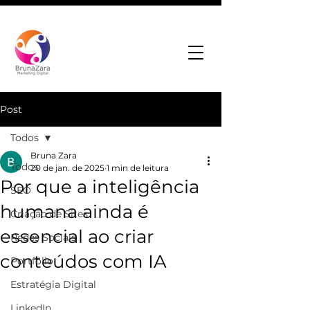
Post
Todos
Bruna Zara
Todos
20 de jan. de 2025
1 min de leitura
Por que a inteligência
SEO
humana ainda é
Criação de Sites
essencial ao criar
Redes Sociais
conteúdos com IA
Portfólio
Estratégia Digital
LinkedIn