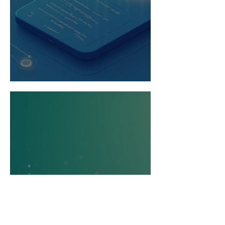
LinkedIn estratégico para tirar seu perfil da vitrine e transformá-lo em ativo de decisão
que escala sua estratégia digital