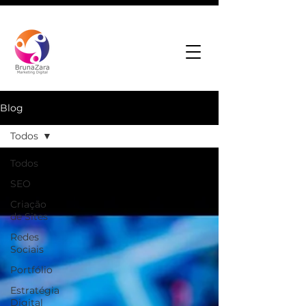
Blog
Todos
Todos
SEO
Criação
de Sites
Redes
Sociais
Portfólio
Estratégia
Digital