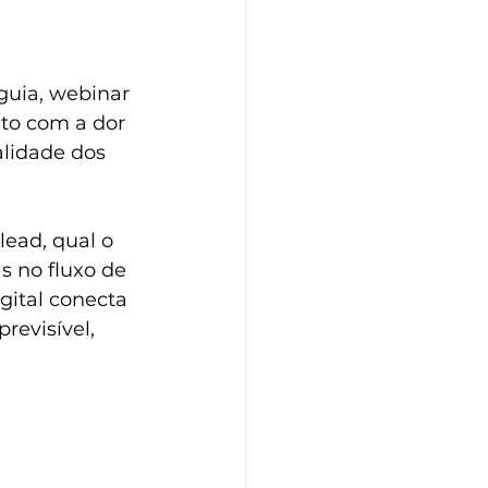
guia, webinar 
to com a dor 
lidade dos 
ead, qual o 
 no fluxo de 
gital conecta 
revisível, 