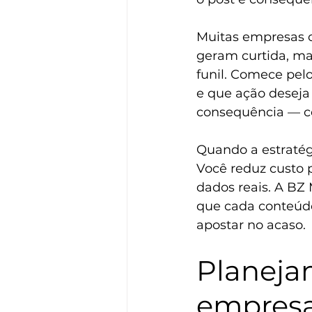
Muitas empresas 
geram curtida, ma
funil. Comece pel
e que ação deseja 
consequência — c
Quando a estratégi
Você reduz custo 
dados reais. A BZ 
que cada conteúdo
apostar no acaso.
Planeja
empresas