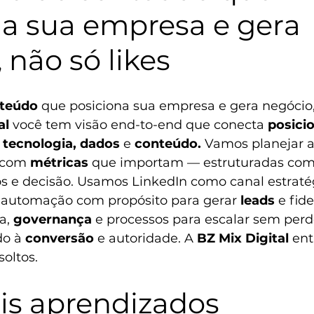
na sua empresa e gera 
 não só likes
nteúdo
 que posiciona sua empresa e gera negócio, 
al
 você tem visão end-to-end que conecta 
posici
tecnologia,
dados
 e 
conteúdo.
 Vamos planejar a
 com 
métricas
 que importam — estruturadas com
s e decisão.
 Usamos 
LinkedIn como canal estraté
 
automação com propósito
 para gerar 
leads
 e fide
a, 
governança
 e processos para escalar sem perd
o à 
conversão
 e autoridade. A 
BZ Mix Digital
 ent
soltos.
ais aprendizados