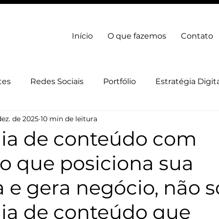
Início
O que fazemos
Contato
tes
Redes Sociais
Portfólio
Estratégia Digit
dez. de 2025
10 min de leitura
gia Digital
Marca
gia de conteúdo com
to que posiciona sua
e gera negócio, não só
gia de conteúdo que 