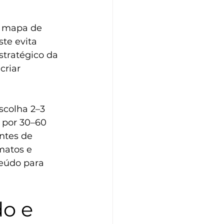
: mapa de 
te evita 
stratégico da 
 
criar 
scolha 2–3 
 por 30–60 
ntes de 
matos e 
eúdo para 
o e 