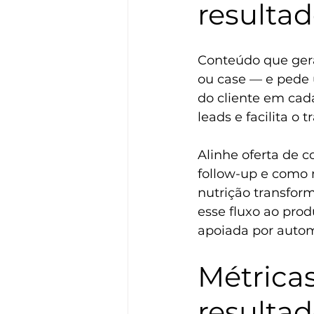
resulta
Conteúdo que gera 
ou case — e pede 
do cliente em cad
leads e facilita o 
Alinhe oferta de 
follow-up e como 
nutrição transform
esse fluxo ao prod
apoiada por 
autom
Métrica
resulta