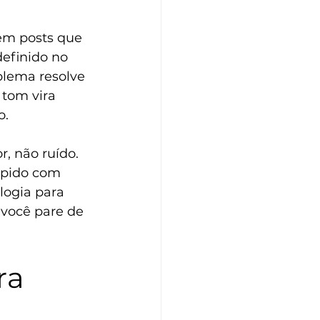
m posts que 
efinido no 
blema resolve 
 tom vira 
o.
, não ruído. 
ápido com 
logia para 
você pare de 
ra 