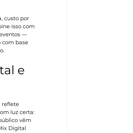
, custo por 
bine isso com 
 eventos — 
o com base 
o.
al e 
reflete 
om luz certa: 
público vêm 
x Digital 