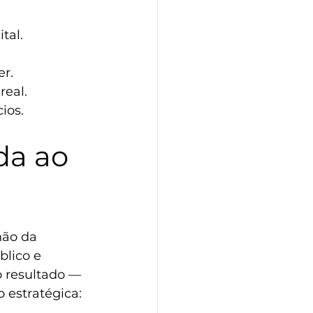
tal. 
r. 
eal. 
ios.
da ao 
não da 
lico e 
o resultado — 
 estratégica: 