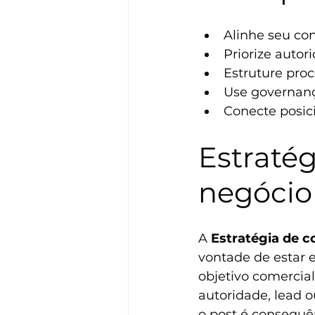
Alinhe seu con
Priorize autor
Estruture proc
Use governança
Conecte posic
Estratég
negócio
A 
Estratégia de 
vontade de estar 
objetivo comercia
autoridade, lead o
o post é consequên