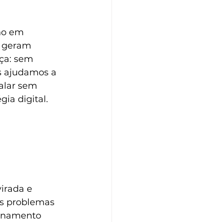
ho em 
o geram 
ça: sem 
s ajudamos a 
alar sem 
ia digital.
irada e 
os problemas 
ionamento 