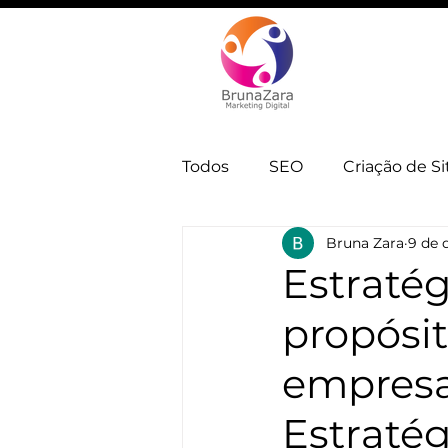
Todos
SEO
Criação de Si
Bruna Zara
9 de 
Automação e IA
Estrate
Estraté
propósi
empresa 
Estraté