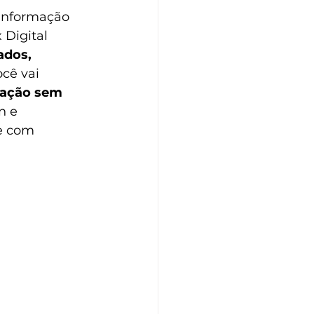
 informação 
 Digital
ados,
cê vai 
ação sem 
n
 e 
e com 