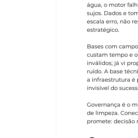
água, o motor fal
sujos. Dados e to
escala erro, não r
estratégico.
Bases com campos
custam tempo e o
inválidos; já vi p
ruído. A base téc
a infraestrutura é
invisível do sucess
Governança é o map
de limpeza. Conec
promete: decisão 