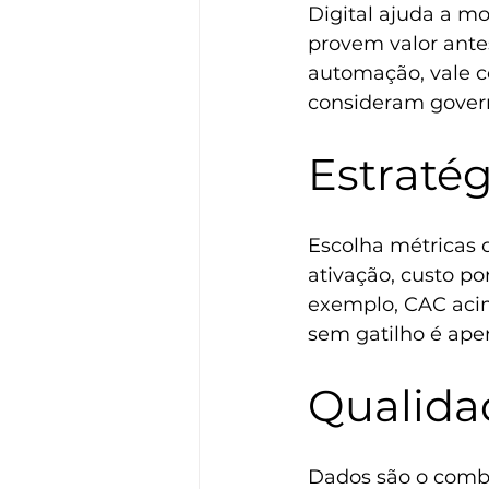
Digital ajuda a mo
provem valor antes
automação, vale co
consideram gover
Estraté
Escolha métricas q
ativação, custo po
exemplo, CAC acim
sem gatilho é ape
Qualida
Dados são o combu