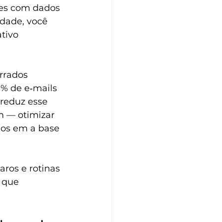
ões com dados 
dade, você 
tivo 
rrados 
% de e‑mails 
 reduz esse 
m — otimizar 
mos em 
a base 
ros e rotinas 
 que 