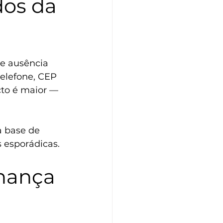
os da 
 e ausência 
telefone, CEP 
cto é maior — 
a base de 
 esporádicas.
nança 