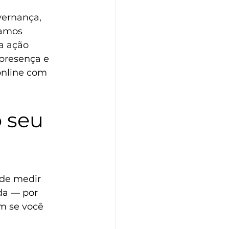
vernança, 
tamos 
a ação 
presença e 
nline
 com 
 seu 
de medir 
da — por 
m se você 