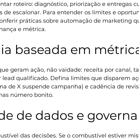
ntar roteiro: diagnóstico, priorização e entregas c
 de escalonar. Para entender os limites e oportu
nferir práticas sobre 
automação de marketing
 q
nança e métrica.
gia baseada em métric
ue geram ação, não vaidade: receita por canal, ta
r lead qualificado. Defina limites que disparem aç
a de X suspende campanha) e cadência de revisã
nas número bonito.
de de dados e govern
stível das decisões. Se o combustível estiver mi