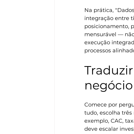
Na prática, "Dados
integração entre t
posicionamento, p
mensurável — não 
execução integra
processos alinhad
Traduzi
negócio
Comece por pergun
tudo, escolha trê
exemplo, CAC, taxa
deve escalar inves