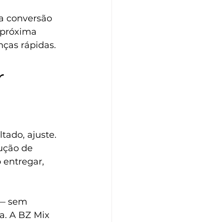
a conversão 
 próxima 
ças rápidas.
 
tado, ajuste. 
ução de 
entregar, 
 — sem 
a. A BZ Mix 