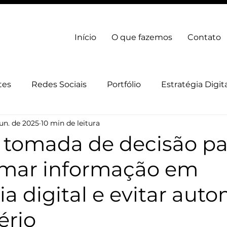
Início
O que fazemos
Contato
tes
Redes Sociais
Portfólio
Estratégia Digit
jun. de 2025
10 min de leitura
gia Digital
Marca
 tomada de decisão pa
rmar informação em
ia digital e evitar au
ério