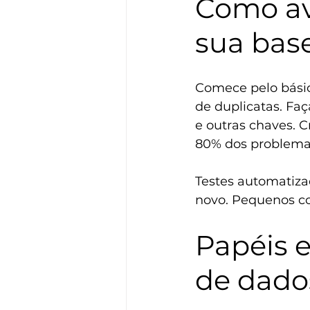
Como av
sua bas
Comece pelo básico
de duplicatas. Faç
e outras chaves. C
80% dos problema
Testes automatizad
novo. Pequenos co
Papéis 
de dado