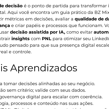
e decisão
 é o ponto de partida para transformar
tal. Aqui você encontra um guia prático da 
BZ Mix
r métricas em decisões, avaliar a 
qualidade de d
ança
 e criar papéis e processos que funcionam. Vo
usar 
decisão assistida por IA,
 como evitar 
autom
trair 
insights
 com 
PNL
 para otimizar seu 
LinkedI
udo pensado para que sua presença digital escal
real e controle.
ais Aprendizados
a tomar decisões alinhadas ao seu negócio. 
o sem critério; valide com seus dados. 
governança digital para escalar com coerência. 
ogia, processos e conteúdo nas suas ações. 