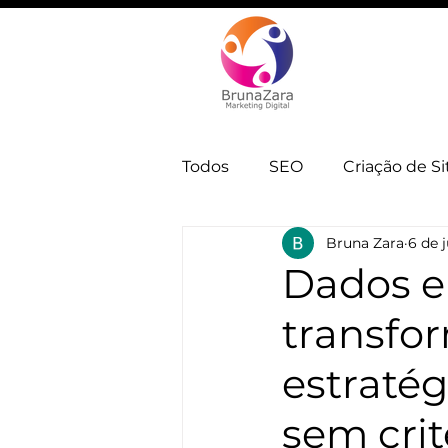
Todos
SEO
Criação de Si
Bruna Zara
6 de 
Automação e IA
Estrate
Dados e
transfo
estratég
sem crit