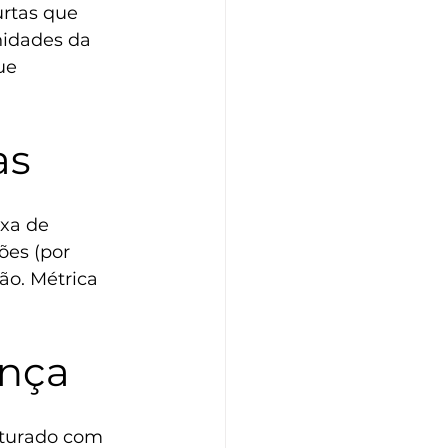
urtas que 
nidades da 
ue 
as
xa de 
ões (por 
o. Métrica 
ança
sturado com 