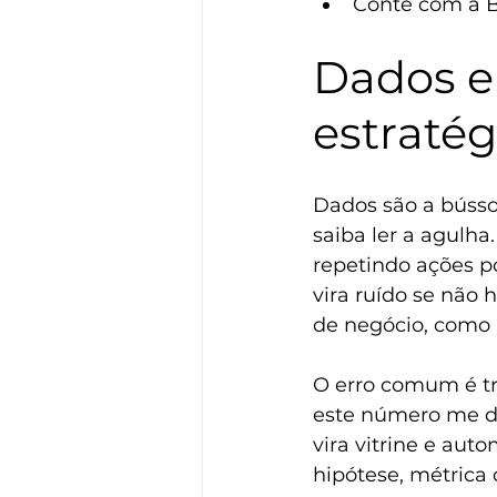
Conte com a BZ
Dados e
estratég
Dados são a bússo
saiba ler a agulh
repetindo ações po
vira ruído se não 
de negócio, como r
O erro comum é tr
este número me diz
vira vitrine e aut
hipótese, métrica 