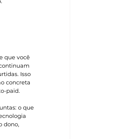
.
 
e que você 
 continuam 
tidas. Isso 
ão concreta 
o-paid.
ntas: o que 
ecnologia 
o dono, 