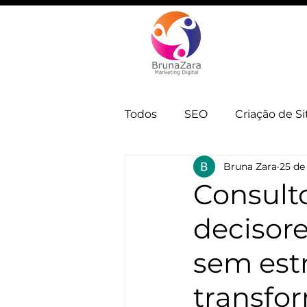
Todos
SEO
Criação de Si
Bruna Zara
25 de 
Automação e IA
Estrate
Consulto
decisor
sem est
transfo