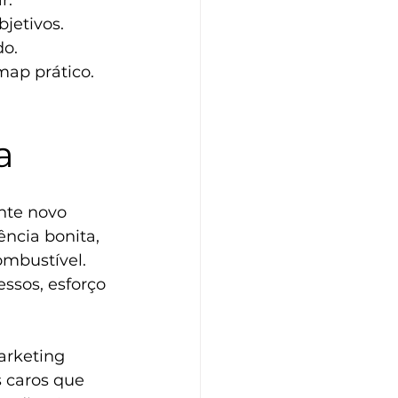
r. 
jetivos. 
o. 
ap prático. 
a
nte novo 
ncia bonita, 
mbustível. 
ssos, esforço 
arketing 
 caros que 