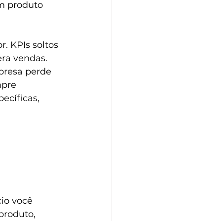
m produto 
. KPIs soltos 
ra vendas. 
presa perde 
pre 
ecíficas, 
io você 
produto, 