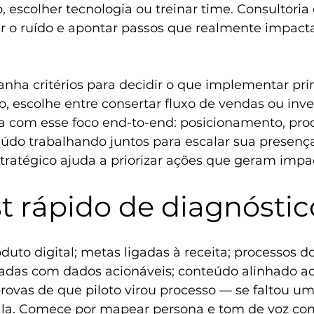
, escolher tecnologia ou treinar time. Consultoria 
rtar o ruído e apontar passos que realmente impact
anha critérios para decidir o que implementar pri
 escolhe entre consertar fluxo de vendas ou inves
ua com esse foco end-to-end: posicionamento, prod
eúdo trabalhando juntos para escalar sua presenç
tratégico
 ajuda a priorizar ações que geram impa
t rápido de diagnóstic
duto digital; metas ligadas à receita; processos 
radas com dados acionáveis; conteúdo alinhado ao
ovas de que piloto virou processo — se faltou um
la. Comece por mapear persona e tom de voz co