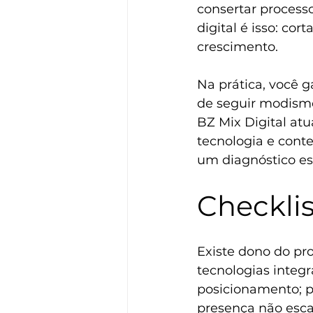
consertar processo
digital é isso: co
crescimento.
Na prática, você g
de seguir modismo,
BZ Mix Digital at
tecnologia e cont
um 
diagnóstico es
Checklis
Existe dono do pro
tecnologias integ
posicionamento; pr
presença não esca