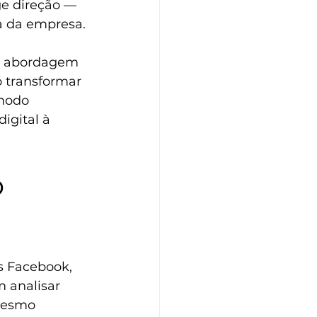
e direção — 
a da empresa.
sa abordagem 
 transformar 
modo 
igital à 
 
s Facebook, 
 analisar 
 mesmo 