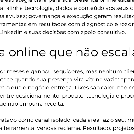
e estratégia clara para sua presença online escala
al alinha tecnologia, dados e conteúdo aos seus ob
s avulsas; governança e execução geram resultad
rramentas em resultados com diagnóstico e roadm
LinkedIn e suas decisões com apoio consultivo.
a online que não escal
por meses e ganhou seguidores, mas nenhum clie
tece quando sua presença vira vitrine vazia: aparê
 o que o negócio entrega. Likes são calor, não co
entre posicionamento, produto, tecnologia e proce
 que não empurra receita.
ratado como canal isolado, cada área faz o seu: m
a ferramenta, vendas reclama. Resultado: projetos