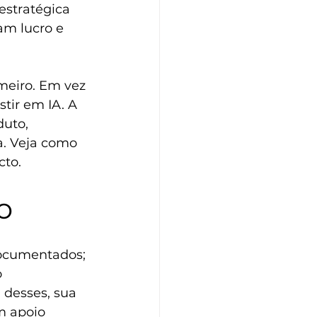
estratégica 
am lucro e 
meiro. Em vez 
tir em IA. A 
uto, 
a. Veja como 
cto.
o
documentados; 
 
 desses, sua 
m apoio 