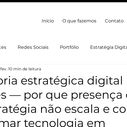
Início
O que fazemos
Contato
tes
Redes Sociais
Portfólio
Estratégia Digit
fev.
10 min de leitura
gia Digital
Marca
ria estratégica digital
es — por que presença 
ratégia não escala e 
rmar tecnologia em