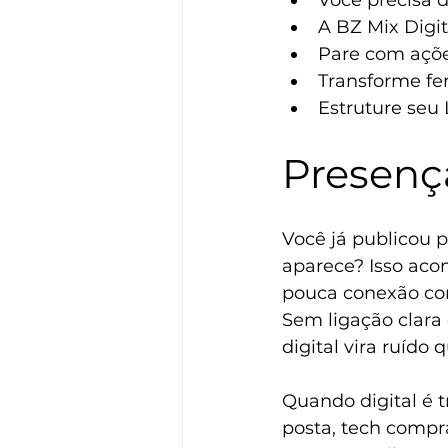
Você precisa d
A BZ Mix Digit
Pare com açõe
Transforme fe
Estruture seu 
Presenç
Você já publicou 
aparece? Isso acon
pouca conexão com
Sem ligação clara 
digital vira ruído
Quando digital é t
posta, tech compr