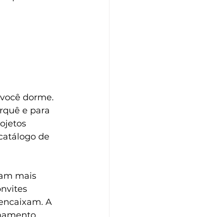
 você dorme. 
rquê e para 
ojetos 
atálogo de 
cam mais 
nvites 
encaixam. A 
onamento 