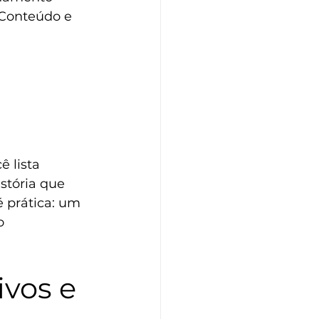
 Conteúdo e 
 lista 
stória que 
 prática: um 
o 
ivos e 