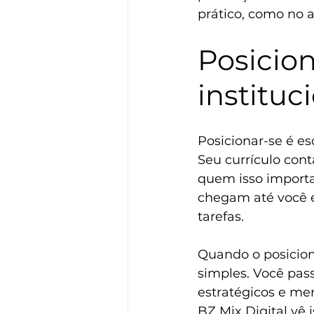
prático, como no a
Posicion
instituc
Posicionar-se é e
Seu currículo con
quem isso importa.
chegam até você e
tarefas.
Quando o posicion
simples. Você pass
estratégicos e m
BZ Mix Digital vê