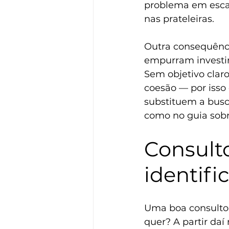
problema em escal
nas prateleiras.
Outra consequência
empurram investim
Sem objetivo claro
coesão — por isso
substituem a bus
como no guia sobr
Consulto
identifi
Uma boa consultor
quer? A partir daí