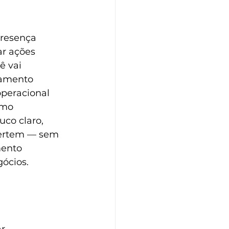
presença 
ar ações 
ê vai 
namento 
operacional 
omo 
co claro, 
vertem — sem 
mento 
gócios.