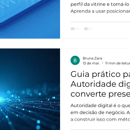
estratégia digi
perfil da vitrine e torná-l
Aprenda a usar posiciona
conteúdo estratégico para
Bruna Zara
13 de mar.
11 min de leitu
Guia prático p
Autoridade dig
converte pres
decisão de ne
Autoridade digital é o qu
em decisão de negócio. A 
a construir isso com mét
diagnóstico estratégico,