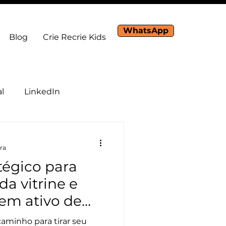
WhatsApp
Blog
Crie Recrie Kids
al
LinkedIn
ura
tégico para
 da vitrine e
 em ativo de
scala sua
caminho para tirar seu