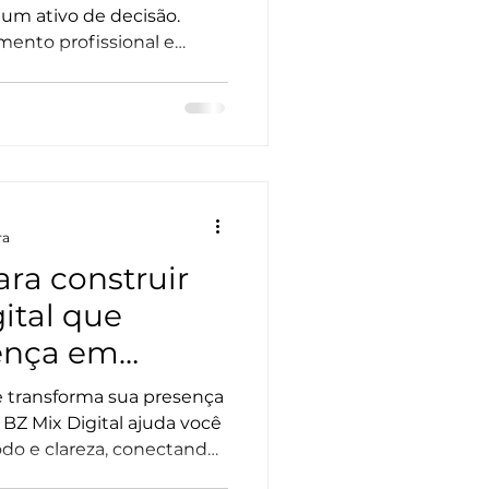
tal
o um ativo de decisão.
mento profissional e
 gerar negócios reais.
ra
ara construir
ital que
ença em
gócio
e transforma sua presença
BZ Mix Digital ajuda você
odo e clareza, conectando
 posicionamento e