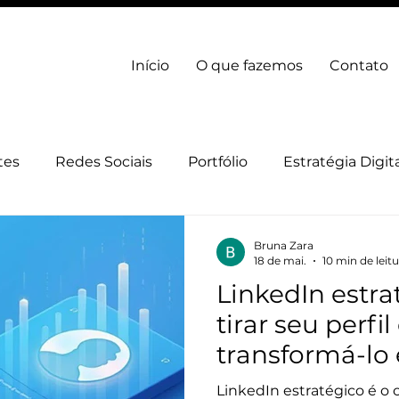
Início
O que fazemos
Contato
tes
Redes Sociais
Portfólio
Estratégia Digit
gia Digital
Marca
Bruna Zara
18 de mai.
10 min de leit
LinkedIn estra
tirar seu perfil
transformá-lo
decisão que e
LinkedIn estratégico é o 